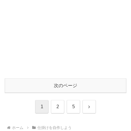
次のページ
次
1
2
5
へ
ホーム
仕掛けを自作しよう