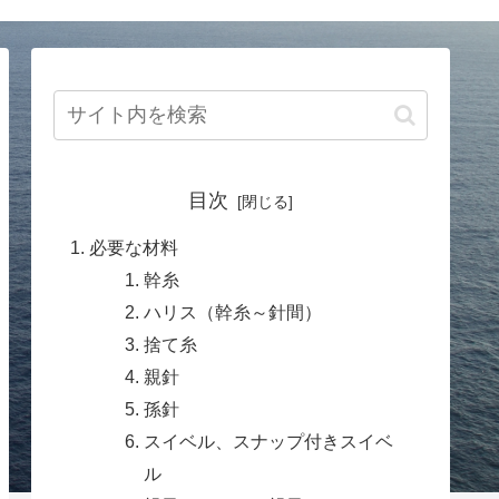
目次
必要な材料
幹糸
ハリス（幹糸～針間）
捨て糸
親針
孫針
スイベル、スナップ付きスイベ
ル