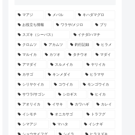
マアジ
メバル
キハダマグロ
お役立ち情報
ワラサ/メジロ
ブリ
スズキ（シーバス）
イナダ/ハマチ
クロムツ
アカムツ
釣行記録
ヒラメ
マルイカ
カツオ
タチウオ
マダイ
アマダイ
スルメイカ
ヤリイカ
カサゴ
キンメダイ
ヒラマサ
シリヤケイカ
コウイカ
モンゴウイカ
サワラ/サゴシ
シロギス
ヒイカ
アオリイカ
イサキ
カワハギ
カレイ
イシモチ
オニカサゴ
トラフグ
シマアジ
マハタ
イシナギ
ショウサイフグ
シイラ
ヒラスズキ