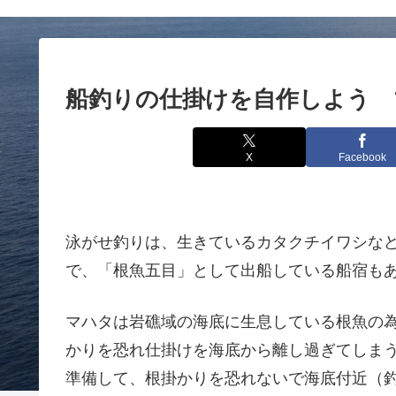
船釣りの仕掛けを自作しよう 
X
Facebook
泳がせ釣りは、生きているカタクチイワシな
で、「根魚五目」として出船している船宿も
マハタは岩礁域の海底に生息している根魚の
かりを恐れ仕掛けを海底から離し過ぎてしま
準備して、根掛かりを恐れないで海底付近（