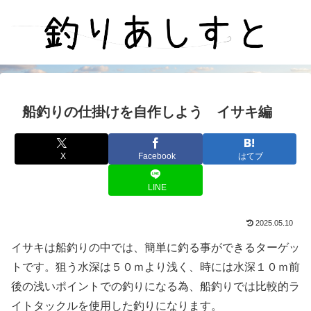
船釣りの仕掛けを自作しよう イサキ編
X
Facebook
はてブ
LINE
2025.05.10
イサキは船釣りの中では、簡単に釣る事ができるターゲッ
トです。狙う水深は５０ｍより浅く、時には水深１０ｍ前
後の浅いポイントでの釣りになる為、船釣りでは比較的ラ
イトタックルを使用した釣りになります。