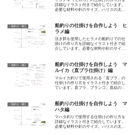
詳細なイラスト付きで紹介しています。
必要な材料や針のサイズ、ハリスの太
さ、寸法、ハリスと針の結び方や圧着工
具とダブルスリーブを使用したハリスと
金具の接続方法などの情報があります。
船釣りの仕掛けを自作しよう ヒ
・海釣り（船）
ラメ編
活き餌を使用したヒラメの船釣りでの仕
掛けの作り方を詳細なイラスト付きで紹
介しています。必要な材料や針のサイ
ズ、ハリスの太さ、寸法、ハリスと針の
結び方などの情報があります。
船釣りの仕掛けを自作しよう マ
・海釣り（船）
ルイカ（直ブラ仕掛け）編
マルイカ釣りで使用される「直ブラ」の
仕掛けの作り方をイラスト付きで紹介し
ています。直ブラ、ブランコ、直結の仕
掛けの違いや、必要な材料、結び方など
もイラスト付きで紹介しています。
船釣りの仕掛けを自作しよう マ
・海釣り（船）
ハタ編
マハタ釣りで使用する仕掛けの作り方を
詳細なイラスト付きで紹介しています。
必要な材料や針のサイズ、ハリスの太
さ、寸法、ハリスと針の結び方などの情