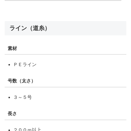
ライン（道糸）
素材
ＰＥライン
号数（太さ）
３～５号
長さ
２００ｍ以上