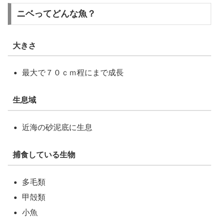
ニベってどんな魚？
大きさ
最大で７０ｃｍ程にまで成長
生息域
近海の砂泥底に生息
捕食している生物
多毛類
甲殻類
小魚