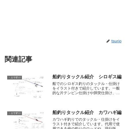
tsurio
関連記事
船釣りタックル紹介 シロギス編
・エサ釣り
船でのシロギス釣りのタックル・仕掛け
をイラスト付きで紹介しています。一般
的な片テンビン仕掛けや胴突仕掛け、代
用で使用できる他の釣りのロッドや、現
行版を中心にこの釣りで使用できる具体
的なリール・ロッドやラインなどの情報
もあります。
船釣りタックル紹介 カワハギ編
・エサ釣り
カワハギ釣りでのタックル・仕掛けをイ
ラスト付きで紹介しています。代用で使
用できる他の釣りのロッドや、現行版を